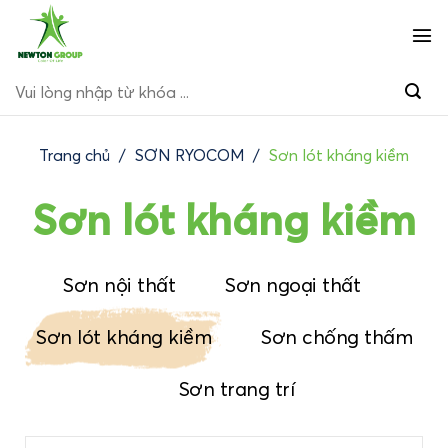
Bỏ
qua
nội
Tìm
dung
kiếm:
Trang chủ
/
SƠN RYOCOM
/
Sơn lót kháng kiềm
Sơn lót kháng kiềm
Sơn nội thất
Sơn ngoại thất
Sơn lót kháng kiềm
Sơn chống thấm
Sơn trang trí