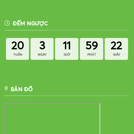
ĐẾM NGƯỢC
20
3
11
59
22
TUẦN
NGÀY
GIỜ
PHÚT
GIÂY
BẢN ĐỒ