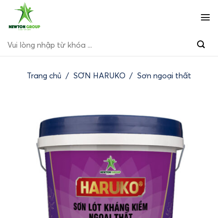
Bỏ
qua
nội
Tìm
dung
kiếm:
Trang chủ
/
SƠN HARUKO
/
Sơn ngoại thất