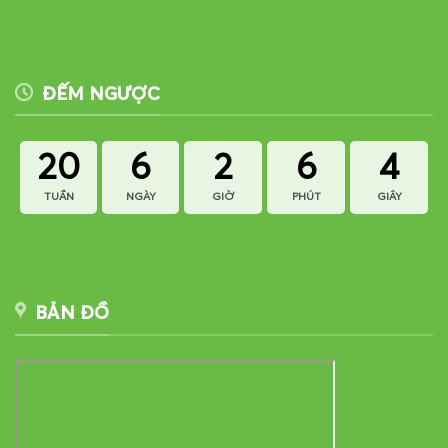
ĐẾM NGƯỢC
20
6
2
6
3
TUẦN
NGÀY
GIỜ
PHÚT
GIÂY
BẢN ĐỒ