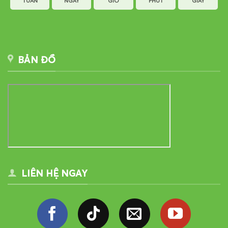
TUẦN
NGÀY
GIỜ
PHÚT
GIÂY
BẢN ĐỒ
LIÊN HỆ NGAY