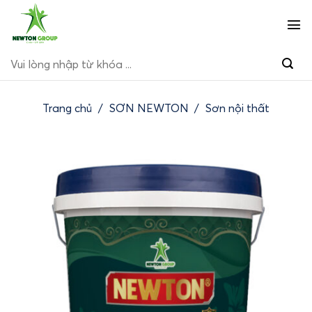
Bỏ
qua
nội
Tìm
dung
kiếm:
Trang chủ
/
SƠN NEWTON
/
Sơn nội thất