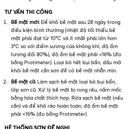
TƯ VẤN THI CÔNG
Bề mặt mới:
Để khô bề mặt sau 28 ngày trong
điều kiện bình thường (nhiệt độ tối thiểu bề
mặt phải đạt từ 10°C và ít nhất phải lớn hơn
3°C so với điểm sương của không khí, độ ẩm
tương đối 80%), độ ẩm bề mặt phải <16% (đo
bằng Protimeter). Loại bỏ hết bụi bẩn, dầu mỡ
khỏi bề mặt cần sơn để có bề mặt nhẵn mịn.
Bề mặt cũ:
Làm sạch bề mặt loại bỏ bụi bẩn,
lớp sơn cũ. Xử lý bề mặt bị rong rêu, nấm mốc
bằng hóa chất thích hợp. Rửa sạch bề mặt (nếu
cần) và để khô ráo hoàn toàn, độ ẩm bề mặt
phải <16% (đo bằng Protimeter).
HỆ THỐNG SƠN ĐỀ NGHỊ