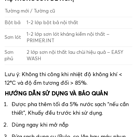
Tường mới / Tường cũ
Bột bả
1-2 lớp bột bả nội thất
1-2 lớp sơn lót kháng kiềm nội thất –
Sơn lót
PRIMER.INT
Sơn
2 lớp sơn nội thất lau chùi hiệu quả – EASY
phủ
WASH
Lưu ý: Không thi công khi nhiệt độ không khí <
12°C và độ ẩm tương đối > 85%.
HƯỚNG DẪN SỬ DỤNG VÀ BẢO QUẢN
Được pha thêm tối đa 5% nước sạch “nếu cần
thiết”, Khuấy đều trước khi sử dụng.
Dùng ngay khi mở nắp
Rửa sạch dụng cụ (Rulo, cọ lăn hay máy phun