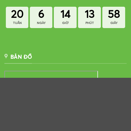
20
6
14
13
57
TUẦN
NGÀY
GIỜ
PHÚT
GIÂY
BẢN ĐỒ
LIÊN HỆ NGAY