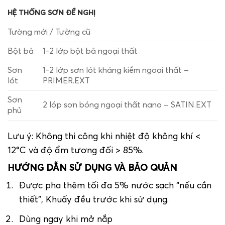
HỆ THỐNG SƠN ĐỀ NGHỊ
Tường mới / Tường cũ
Bột bả
1-2 lớp bột bả ngoại thất
Sơn
1-2 lớp sơn lót kháng kiềm ngoại thất –
lót
PRIMER.EXT
Sơn
2 lớp sơn bóng ngoại thất nano – SATIN.EXT
phủ
Lưu ý: Không thi công khi nhiệt độ không khí <
12°C và độ ẩm tương đối > 85%.
HƯỚNG DẪN SỬ DỤNG VÀ BẢO QUẢN
Được pha thêm tối đa 5% nước sạch “nếu cần
thiết”, Khuấy đều trước khi sử dụng.
Dùng ngay khi mở nắp