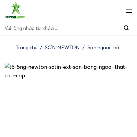
Bỏ
qua
nội
Tìm
dung
kiếm:
Trang chủ
/
SƠN NEWTON
/
Sơn ngoại thất