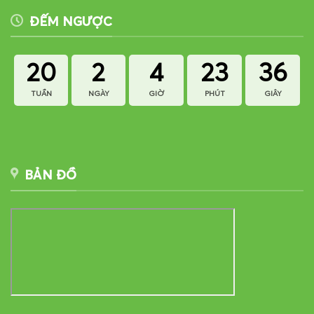
ĐẾM NGƯỢC
20
2
4
23
36
TUẦN
NGÀY
GIỜ
PHÚT
GIÂY
BẢN ĐỒ