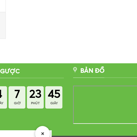
BẢN ĐỒ
NGƯỢC
4
7
23
45
ÀY
GIỜ
PHÚT
GIÂY
×