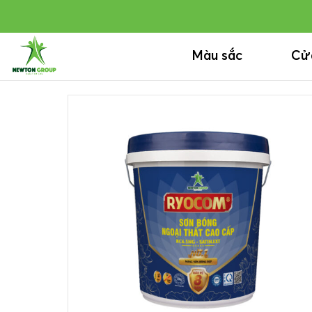
Bỏ
qua
nội
Màu sắc
Cử
dung