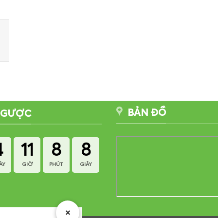
BẢN ĐỒ
NGƯỢC
4
11
8
8
ÀY
GIỜ
PHÚT
GIÂY
×