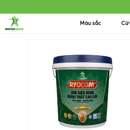
Bỏ
qua
nội
Màu sắc
Cử
dung