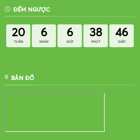
ĐẾM NGƯỢC
20
6
6
38
46
TUẦN
NGÀY
GIỜ
PHÚT
GIÂY
BẢN ĐỒ