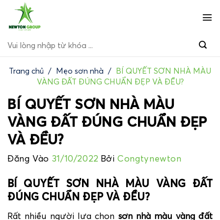
Bỏ
qua
nội
Tìm
dung
kiếm:
Trang chủ
/
Mẹo sơn nhà
/
BÍ QUYẾT SƠN NHÀ MÀU
VÀNG ĐẤT ĐÚNG CHUẨN ĐẸP VÀ ĐỀU?
BÍ QUYẾT SƠN NHÀ MÀU
VÀNG ĐẤT ĐÚNG CHUẨN ĐẸP
VÀ ĐỀU?
Đăng Vào
31/10/2022
Bởi
Congtynewton
BÍ QUYẾT SƠN NHÀ MÀU VÀNG ĐẤT
ĐÚNG CHUẨN ĐẸP VÀ ĐỀU?
Rất nhiều người lựa chọn
sơn nhà màu vàng đất