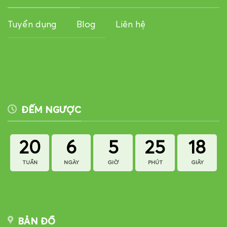
Tuyển dụng
Blog
Liên hệ
ĐẾM NGƯỢC
20
6
5
25
18
TUẦN
NGÀY
GIỜ
PHÚT
GIÂY
BẢN ĐỒ