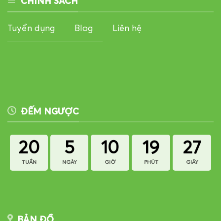
CHÍNH SÁCH
Tuyển dụng
Blog
Liên hệ
ĐẾM NGƯỢC
20
5
10
19
27
TUẦN
NGÀY
GIỜ
PHÚT
GIÂY
BẢN ĐỒ