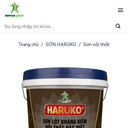
Bỏ
qua
nội
Tìm
dung
kiếm:
Trang chủ
/
SƠN HARUKO
/
Sơn nội thất