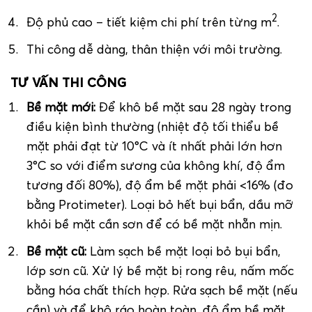
2
Độ phủ cao – tiết kiệm chi phí trên từng m
.
Thi công dễ dàng, thân thiện với môi trường.
TƯ VẤN THI CÔNG
Bề mặt mới:
Để khô bề mặt sau 28 ngày trong
điều kiện bình thường (nhiệt độ tối thiểu bề
mặt phải đạt từ 10°C và ít nhất phải lớn hơn
3°C so với điểm sương của không khí, độ ẩm
tương đối 80%), độ ẩm bề mặt phải <16% (đo
bằng Protimeter). Loại bỏ hết bụi bẩn, dầu mỡ
khỏi bề mặt cần sơn để có bề mặt nhẵn mịn.
Bề mặt cũ:
Làm sạch bề mặt loại bỏ bụi bẩn,
lớp sơn cũ. Xử lý bề mặt bị rong rêu, nấm mốc
bằng hóa chất thích hợp. Rửa sạch bề mặt (nếu
cần) và để khô ráo hoàn toàn, độ ẩm bề mặt