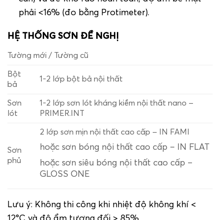
phải <16% (đo bằng Protimeter).
HỆ THỐNG SƠN ĐỀ NGHỊ
Tường mới / Tường cũ
Bột
1-2 lớp bột bả nội thất
bả
Sơn
1-2 lớp sơn lót kháng kiềm nội thất nano –
lót
PRIMER.INT
2 lớp sơn mịn nội thất cao cấp – IN FAMI
hoặc sơn bóng nội thất cao cấp – IN FLAT
Sơn
phủ
hoặc sơn siêu bóng nội thất cao cấp –
GLOSS ONE
Lưu ý: Không thi công khi nhiệt độ không khí <
12°C và độ ẩm tương đối > 85%.