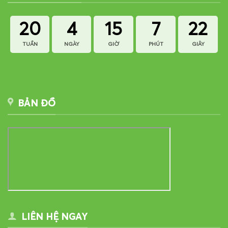
20
4
15
7
21
TUẦN
NGÀY
GIỜ
PHÚT
GIÂY
BẢN ĐỒ
LIÊN HỆ NGAY