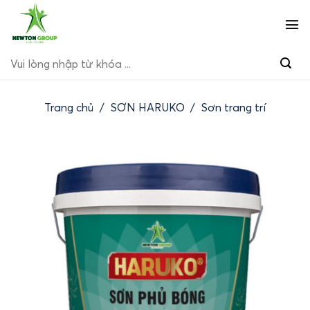
Bỏ
qua
nội
Tìm
dung
kiếm:
Trang chủ
/
SƠN HARUKO
/
Sơn trang trí