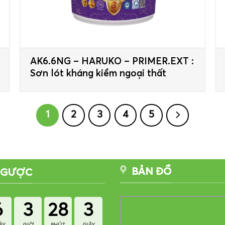
AK6.6NG – HARUKO – PRIMER.EXT :
Sơn lót kháng kiềm ngoại thất
1
2
3
4
5
BẢN ĐỒ
NGƯỢC
6
3
28
2