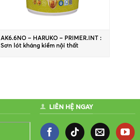
AK6.6NO – HARUKO – PRIMER.INT :
Sơn lót kháng kiềm nội thất
LIÊN HỆ NGAY